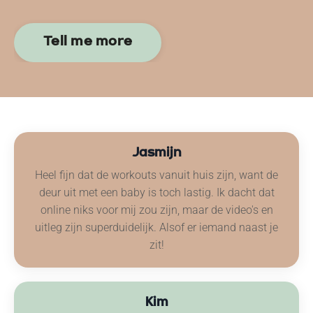
Tell me more
Jasmijn
Heel fijn dat de workouts vanuit huis zijn, want de
deur uit met een baby is toch lastig. Ik dacht dat
online niks voor mij zou zijn, maar de video's en
uitleg zijn superduidelijk. Alsof er iemand naast je
zit!
Kim