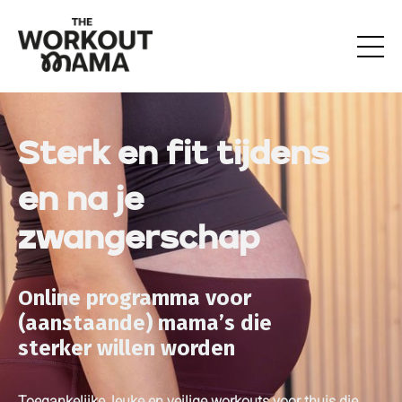
Sterk
en fit tijdens
en na
je
zwangerschap
Online programma voor
(aanstaande) mama’s die
sterker
willen worden
Toegankelijke, leuke en veilige workouts voor thuis die