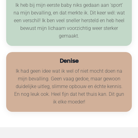
Ik heb bij mijn eerste baby niks gedaan aan 'sport'
na mijn bevalling, en dat merkte ik. Dit keer wél: wat
een verschil! Ik ben veel sneller hersteld en heb heel
bewust mijn lichaam voorzichtig weer sterker
gemaakt.
Denise
Ik had geen idee wat ik wel of niet mocht doen na
mijn bevalling. Geen vaag gedoe, maar gewoon
duidelijke uitleg, slimme opbouw en échte kennis.
En nog leuk ook. Heel fijn dat het thuis kan. Dit gun
ik elke moeder!